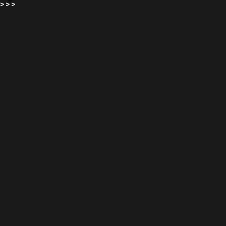
>
>
>